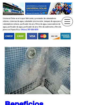
Universal Solar es el mayor fabricante y proveedor de calentadores
solares, cisternas de agua, calentador piscina solar, tanques de agua para
calentadores solares, purificador de aire, filtros de agua, suavizadores de
agua, purificador de agua, purificador de aire, filtro de sedimento y filtro de
plomo en Puerto Rico.
Oficina
787-635-5575
Beneficios