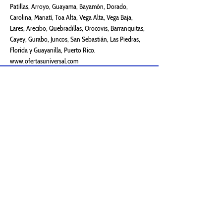
Patillas, Arroyo, Guayama, Bayamón, Dorado,
Carolina, Manatí, Toa Alta, Vega Alta, Vega Baja,
Lares, Arecibo, Quebradillas, Orocovis, Barranquitas,
Cayey, Gurabo, Juncos, San Sebastián, Las Piedras,
Florida y Guayanilla, Puerto Rico.
www.ofertasuniversal.com
Catálogo
Productos
Calentadores Solares
Cisternas de Agua
Filtros de Agua
Calentador Piscina