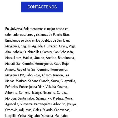
CONTACTENOS
En Universal Solar tenemos el mejor precio en
calentadores solares y cisternas de Puerto Rico.
Brindamos servicio en los pueblos de San Juan,
Mayagüez, Caguas, Aguada, Humacao, Cayey, Vega
Alta, Isabela, Quebradillas, Camuy, San Sebastián,
Moca, Lares, Hatillo, Utuado, Arecibo, Barceloneta,
Manatí, San Germán, Hormigueros, Cabo Rojo,
Añasco, Aguadilla, San Germán, Hormigueros,
Mayagüez PR, Cabo Rojo, Añasco, Rincón, Las
Marías. Maricao, Sabana Grande, Yauco, Guayanilla,
Peñuelas, Ponce, Juana Díaz, Villalba, Coamo,
Aibonito, Comerio, Jayuya, Naranjito, Corozal,
Morovis, Santa Isabel, Salinas, Rio Piedras, Moca,
Aguadilla, Guayama, Barranquitas, Aibonito, Jayuya,
Orocovis, Adjuntas, Ciales, Fajardo, Canovanas,
Luquillo, Ceiba, Naguabo, Yabucoa, Maunabo,