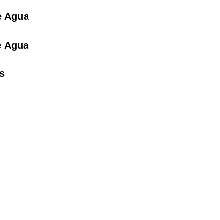
e Agua
e Agua
s