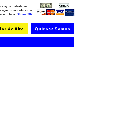
s de agua, calentador
 de agua, suavizadores de
 Puerto Rico.
Oficina
787-
dor de Aire
Quienes Somos