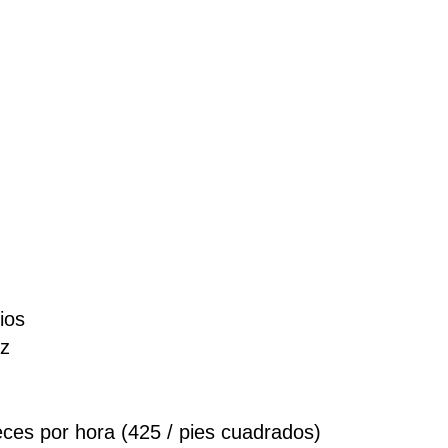
ios
Hz
eces por hora (425 / pies cuadrados)