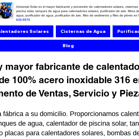
Universal Solar es el mayor fabricante y proveedor de calentadores solares, cisterna
piscina solar, tanques de agua para calentadores solares, purificador de aire, filtros
agua, purificador de agua, purificador de aire, filtro de sedimento y filtro de plomo en
635-5575
lentadores Solares
Cisternas de Agua
Purifica
Blog
 mayor fabricante de calentado
de 100% acero inoxidable 316 e
nto de Ventas, Servicio y Pie
 fábrica a su domicilio. Proporcionamos calent
nques de agua, calentador de piscina solar, t
s o placas para calentadores solares, bombas d