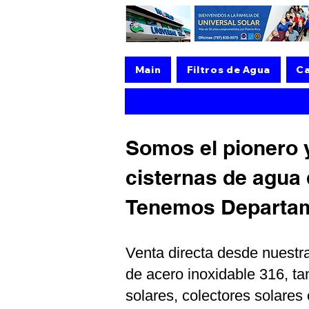
Main
Filtros de Agua
Ca
Somos el pionero y
cisternas de agua 
Tenemos Departame
Venta directa desde nuestra
de acero inoxidable 316, ta
solares, colectores solare