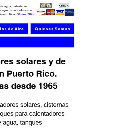
s de agua, calentador
 de agua, suavizadores de
 Puerto Rico.
Oficina
787-
dor de Aire
Quienes Somos
res solares y de
n Puerto Rico.
zas desde 1965
adores solares, cisternas
anques para calentadores
e agua, tanques